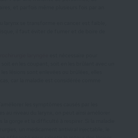
aires, et parfois même plusieurs fois par an.
u larynx se transforme en cancer est faible,
isque, il faut éviter de fumer et de boire de
rochirurgie laryngée
est nécessaire pour
 soit en les coupant, soit en les brûlant avec un
les lésions sont enlevées ou brûlées, elles
 cas, car la maladie est considérée comme
d’améliorer les symptômes causés par les
es au niveau du larynx, on peut ainsi améliorer
 la gorge et la difficulté à respirer. Si la maladie
urgies, un médicament antiviral injectable, le
e efficacité pour ralentir le retour des lésions