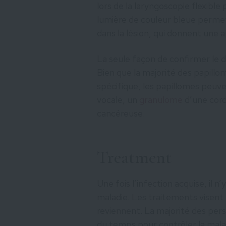
lors de la laryngoscopie flexible p
lumière de couleur bleue permet
dans la lésion, qui donnent une
La seule façon de confirmer le d
Bien que la majorité des papill
spécifique, les papillomes peu
vocale, un
granulome
d’une cord
cancéreuse.
Treatment
Une fois l’infection acquise, il 
maladie. Les traitements visent p
reviennent. La majorité des pers
du temps pour contrôler la mala