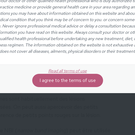
retrouver dans la sous-glotte ou la trachée.
your doctor or other qualified health professional who is duly authorized t
ractice medicine or provide general health care in your area regarding a
rer est le premier symptôme.
tions you may have about information obtained on this website and abou
ical condition that you think may be of concern to you. or concern som
s dans le pharynx, sur le palais ou dans le nez.
e. Never ignore professional medical advice or delay a consultation becaus
ralement pas de symptômes à moins qu’ils
formation you have read on this website. Always consult your doctor or ot
ualified health professional before undertaking any new treatment, diet, 
s, ils peuvent générer une sensation de boule
ness regimen. The information obtained on the website is not exhaustive
age de l’air par le nez.
does not cover all diseases, ailments, physical disorders or their treatment
Read all terms of use
I agree to the terms of use
une
laryngoscopie flexible
pour pouvoir
omes sont habituellement des lésions
ées. On peut aussi apercevoir des petits
rence de petits points rouges sur la lésion.
pe NBI (
narrow band imaging
) peut être utilisée