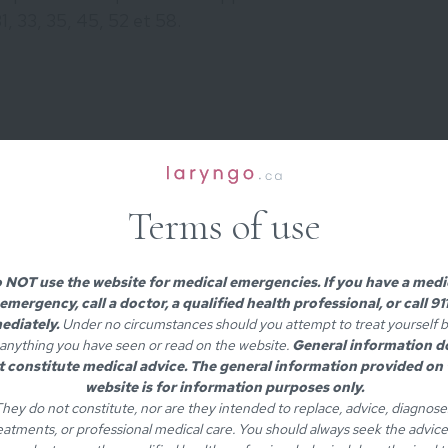
1, 33, 35, 45, 52 et 58.
s sur les cordes vocales remarquent
 niveau de la voix, qui peut devenir plus
Terms of use
ation (appelé stridor) ou de la difficulté à
ents lors que les papillomes grossissent.
 NOT use the website for medical emergencies. If you have a medi
as directement sur les cordes vocales. Ils
emergency, call a doctor, a qualified health professional, or call 91
sses cordes vocales, sur l’épiglotte ou sur les
ediately.
Under no circumstances should you attempt to treat yourself 
symptômes n’apparaissent que quand le
anything you have seen or read on the website.
General information d
t constitute medical advice. The general information provided on 
t donne une sensation de boule dans la gorge,
website is for information purposes only.
 de la difficulté à respirer.
hey do not constitute, nor are they intended to replace, advice, diagnose
eatments, or professional medical care. You should always seek the advice