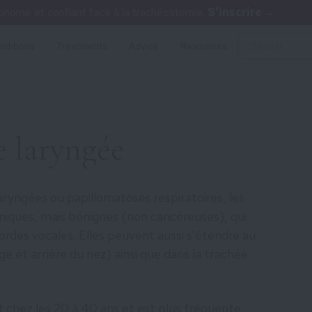
nome et confiant face à la trachéostomie.
S'inscrire →
nditions
Treatments
Advice
Resources
e laryngée
ryngées ou papillomatoses respiratoires, les
oniques, mais bénignes (non cancéreuses), qui
rdes vocales. Elles peuvent aussi s’étendre au
ge et arrière du nez) ainsi que dans la trachée
 chez les 20 à 40 ans et est plus fréquente