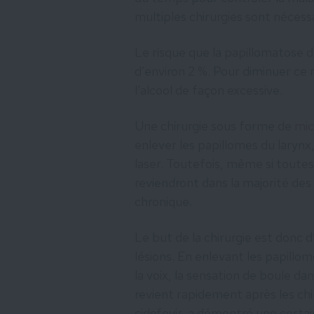
multiples chirurgies sont nécess
Le risque que la papillomatose d
d’environ 2 %. Pour diminuer ce r
l’alcool de façon excessive.
Une chirurgie sous forme de
mic
enlever les papillomes du larynx,
laser. Toutefois, même si toutes 
reviendront dans la majorité des
chronique.
Le but de la chirurgie est donc 
lésions. En enlevant les papillom
la voix, la sensation de boule dans
revient rapidement après les chir
cidofovir, a démontré une certain