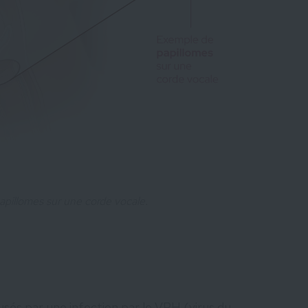
pillomes sur une corde vocale.
sés par une infection par le VPH (virus du