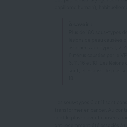
papillome humain), habituelleme
À savoir :
Plus de 180 sous-types de
lésions de peau causées 
associées aux types 1, 2, 4
l’utérus causées par le V
6, 11, 16 et 18. Les lésio
sont, elles aussi, le plus 
18.
Les sous-types 6 et 11 sont con
transformer en cancer. Au contr
sont le plus souvent causées par
ont récemment été associés à u