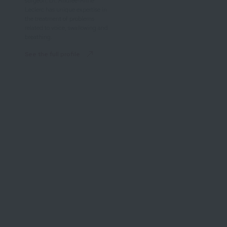
surgeon, Dr. Andrée-Anne
Leclerc has unique expertise in
the treatment of problems
related to voice, swallowing and
breathing.
See the full profile