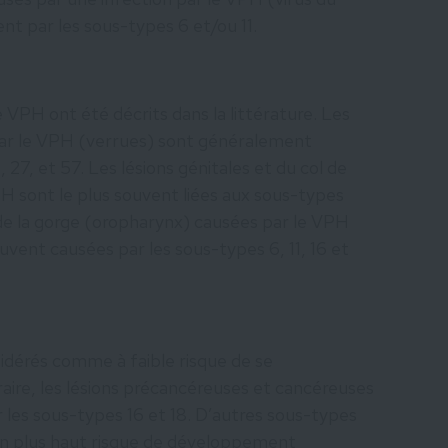
nt par les sous-types 6 et/ou 11.
 VPH ont été décrits dans la littérature. Les
par le VPH (verrues) sont généralement
, 27, et 57. Les lésions génitales et du col de
PH sont le plus souvent liées aux sous-types
ns de la gorge (oropharynx) causées par le VPH
souvent causées par les sous-types 6, 11, 16 et
sidérés comme à faible risque de se
aire, les lésions précancéreuses et cancéreuses
 les sous-types 16 et 18. D’autres sous-types
n plus haut risque de développement