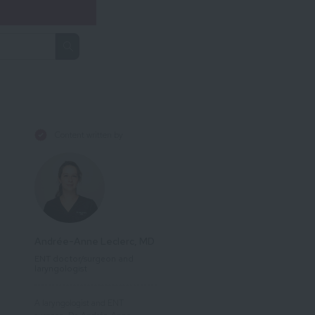
Content written by
Andrée-Anne Leclerc, MD
ENT doctor/surgeon and
laryngologist
A laryngologist and ENT