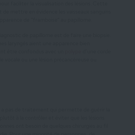
our faciliter la visualisation des lésions. Cette
 de mettre en évidence les vaisseaux sanguins
 apparence de “framboise” au papillome.
iagnostic de papillome est de faire une biopsie.
omes laryngés aient une apparence bien
vent être confondus avec un
polype
d’une corde
e vocale ou une lésion précancéreuse ou
n’y a pas de traitement qui permette de guérir la
lutôt à la contrôler et éviter que les lésions
onnes ont besoin de quelques chirurgies au fil
die. Pour une minorité de personnes, de