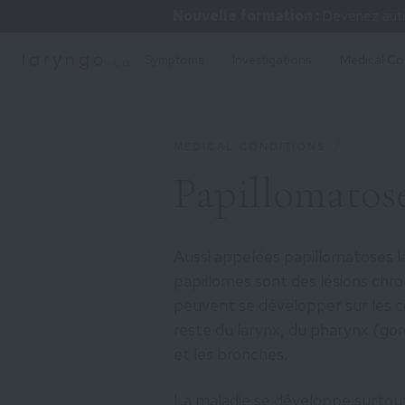
Nouvelle formation :
Devenez auto
Symptoms
Investigations
Medical Co
/
MEDICAL CONDITIONS
Papillomatos
Aussi appelées papillomatoses la
papillomes sont des lésions chr
peuvent se développer sur les co
reste du
larynx
, du pharynx (gor
et les bronches.
La maladie se développe surtout