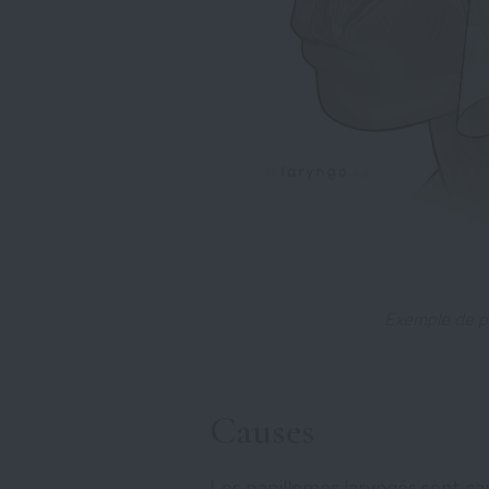
Exemple de pa
Causes
Les papillomes laryngés sont cau