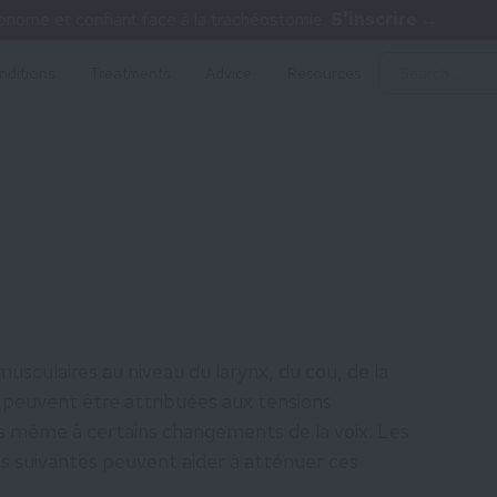
nome et confiant face à la trachéostomie.
S'inscrire →
nditions
Treatments
Advice
Resources
musculaires au niveau du larynx, du cou, de la
 peuvent être attribuées aux tensions
ois même à certains changements de la voix. Les
s suivantes peuvent aider à atténuer ces