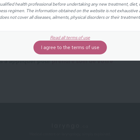
ualified health professional before undertaking any new treatment, diet, 
tre mâchoire, au centre.
ness regimen. The information obtained on the website is not exhaustive
does not cover all diseases, ailments, physical disorders or their treatment
aire en augmentant la pression
Read all terms of use
I agree to the terms of use
ls à appliquer pour
prendre soin de votre
Medical content on laryngology, simply explained.