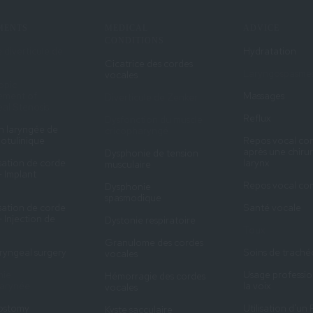
MENTS
MEDICAL
ADVICE
CONDITIONS
 diverticule de
Hydratation
Cicatrice des cordes
Laryngospasme
vocales
opic
ment of
Massages
Diverticule de Zenker
al Stenosis
Reflux
Dysfonction du muscle
on laryngée de
cricopharyngé
botulinique
Repos vocal co
après une chiru
Dysphonie de tension
sation de corde
larynx
musculaire
- Implant
Repos vocal co
Dysphonie
spasmodique
sation de corde
Santé vocale
- Injection de
Dystonie respiratoire
Toux
Granulome des cordes
ryngeal surgery
Soins de trach
vocales
ie
Usage professio
Hémorragie des cordes
harynée
la voix
vocales
ostomy
Utilisation d'un
Kyste sacculaire