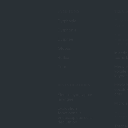
SYMPTOMS
TREAT
Dysphagie
Cure de
Zenker
Dysphonie
Endosc
Dyspnée
Manage
Larynge
Globus
Injecti
Reflux
toxine 
Toux
Médiali
vocale 
laryngé
Médiali
INVESTIGATIONS
vocale 
gras
Électromyographie
laryngée
Microla
Évaluation
Myotom
fonctionnelle
cricop
endoscopique de la
déglutition
Trache