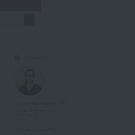
Content written by
Andrée-Anne Leclerc, MD
ENT doctor/surgeon and
laryngologist
A laryngologist and ENT