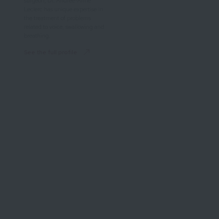
surgeon, Dr. Andrée-Anne
Leclerc has unique expertise in
the treatment of problems
related to voice, swallowing and
breathing.
See the full profile