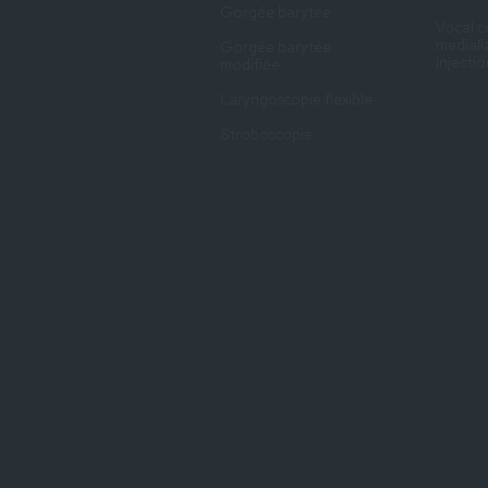
Gorgée barytée
Vocal c
mediali
Gorgée barytée
Injecti
modifiée
Laryngoscopie flexible
Stroboscopie