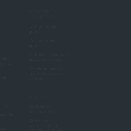
TO BETTER
UNDERSTAND
La laryngologie, c’est
s
quoi ?
L'orthophonie, c'est
quoi?
Anatomie du larynx et
mplet
des cordes vocales
rgie du
Fonctionnement du
larynx et des cordes
mplet
vocales
TO CONSULT
éostomie
Médecins et
professionnel·les
nnel de
Obtenir une
consultation en
 Peak
ORL/laryngologie