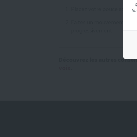
q
Placez votre pouce sous vo
fit
Faites un mouvement circul
progressivement.
Découvrez les autres consei
voix
.