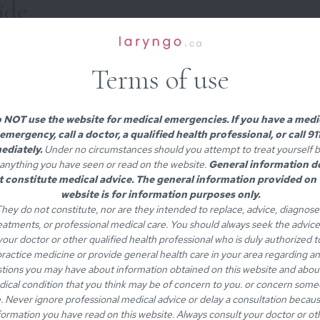
ïde
 et l’index, au-dessus de l’os hyoïde.
Terms of use
e os hyoïde (à la rencontre de l’angle de la
ue côté).
 NOT use the website for medical emergencies. If you have a medi
acez vos doigts de chaque côté de l’os hyoïde,
emergency, call a doctor, a qualified health professional, or call 91
ediately.
Under no circumstances should you attempt to treat yourself 
ez juste au-dessus de l’os.
anything you have seen or read on the website.
General information d
t constitute medical advice. The general information provided on 
aire avec vos doigts, en augmentant la
website is for information purposes only.
hey do not constitute, nor are they intended to replace, advice, diagnose
eatments, or professional medical care. You should always seek the advice
your doctor or other qualified health professional who is duly authorized t
ractice medicine or provide general health care in your area regarding a
tonnier
tions you may have about information obtained on this website and abou
ical condition that you think may be of concern to you. or concern som
e. Never ignore professional medical advice or delay a consultation becaus
e.
formation you have read on this website. Always consult your doctor or ot