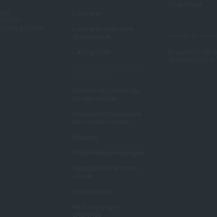
Flow Meter
ord
Laryngite
zation -
on laryngoplasty
Laryngite ulcérative
idiopathique
CLINICAL TOO
Laryngocèle
Évaluation de la
chantée (SVHI-
Larynx irritable et toux
neurogénique
Lésions vasculaires des
cordes vocales
Mouvement paradoxal
des cordes vocales
Nodules
Papillomatose laryngée
Paralysie d'une corde
vocale
Polype/kyste
Reflux laryngo-
pharyngé