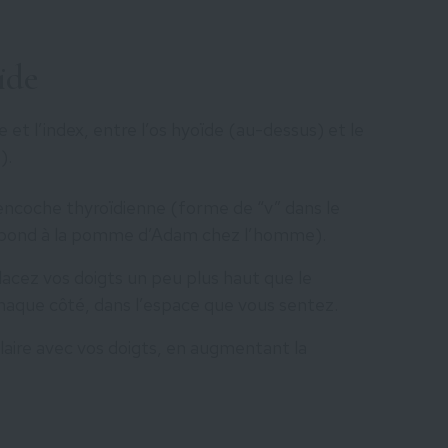
ïde
et l’index, entre l’os hyoïde (au-dessus) et le
).
ncoche thyroïdienne (forme de “v” dans le
respond à la pomme d’Adam chez l’homme).
placez vos doigts un peu plus haut que le
chaque côté, dans l’espace que vous sentez.
aire avec vos doigts, en augmentant la