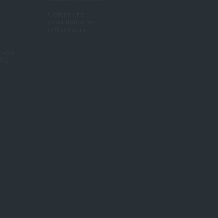
Obtenir une
consultation en
orthophonie
L
 voix
10)