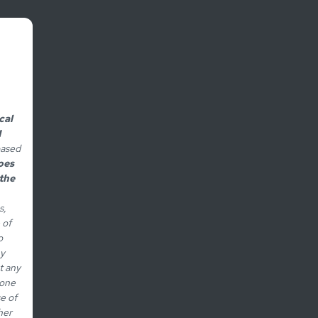
cal
1
based
oes
the
s,
 of
o
ny
t any
eone
e of
her