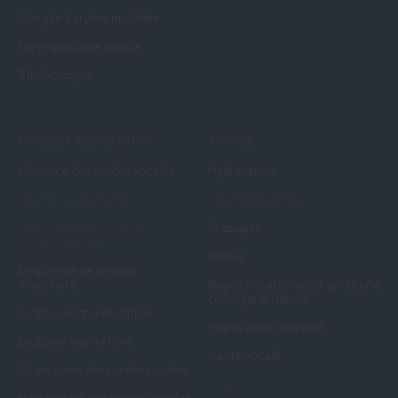
Gorgée barytée modifiée
Laryngoscopie flexible
Stroboscopie
MEDICAL CONDITIONS
ADVICE
Cicatrice des cordes vocales
Hydratation
Diverticule de Zenker
Laryngospasmes
Dysfonction du muscle
Massages
cricopharyngé
Reflux
Dysphonie de tension
musculaire
Repos vocal complet après une
chirurgie du larynx
Dysphonie spasmodique
Repos vocal complet
Dystonie respiratoire
Santé vocale
Granulome des cordes vocales
Toux