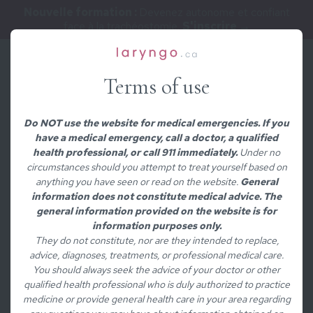
Nouvelle formation :
Devenez autonome et confiant
face à la trachéostomie.
S'inscrire →
Terms of use
/
CONSEILS
Conseils pour
Do NOT use the website for medical emergencies. If you
have a medical emergency, call a doctor, a qualified
atténuer le reflux
health professional, or call 911 immediately.
Under no
circumstances should you attempt to treat yourself based on
anything you have seen or read on the website.
General
information does not constitute medical advice. The
general information provided on the website is for
Contenu rédigé par
information purposes only.
They do not constitute, nor are they intended to replace,
Andrée-Anne Leclerc, MD
advice, diagnoses, treatments, or professional medical care.
Médecin/chirurgienne ORL et laryngologiste
You should always seek the advice of your doctor or other
qualified health professional who is duly authorized to practice
Voir le profil complet
medicine or provide general health care in your area regarding