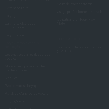
Hémorragie des cordes vocales
Soins de trachéostomie
Kyste sacculaire
Usage professionnel de la voix
Laryngite
Utilisation d'un Peak Flow
Laryngite ulcérative
Meter
idiopathique
Laryngocèle
CLINICAL TOOL
Larynx irritable et toux
neurogénique
Évaluation de la voix chantée
(SVHI-10)
Lésions vasculaires des cordes
vocales
Mouvement paradoxal des
cordes vocales
Nodules
Papillomatose laryngée
Paralysie d'une corde vocale
Polype/kyste