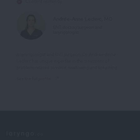
Content written by
Andrée-Anne Leclerc, MD
ENT doctor/surgeon and
laryngologist
A laryngologist and ENT surgeon, Dr. Andrée-Anne
Leclerc has unique expertise in the treatment of
problems related to voice, swallowing and breathing.
See the full profile