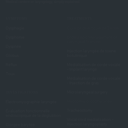
Medical content on laryngology, simply explained.
SYMPTOMS
TREATMENTS
Dysphagie
Cure de diverticule de Zenker
Dysphonie
Endoscopic Management of
Laryngeal Stenosis
Dyspnée
Injection laryngée de toxine
Globus
botulinique
Reflux
Médialisation de corde vocale
- Implant laryngé
Toux
Médialisation de corde vocale
- Injection de gras
Microlaryngeal surgery
INVESTIGATIONS
Myotomie cricopharynée
Électromyographie laryngée
Tracheostomy
Évaluation fonctionnelle
endoscopique de la déglutition
Vocal cord medialization -
Injection laryngoplasty
Gorgée barytée