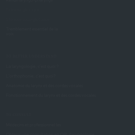
Reflux laryngo-pharyngé
Sténose glottique
Sténose sous-glottique
Tremblement essentiel de la
voix
TO BETTER UNDERSTAND
La laryngologie, c’est quoi ?
L'orthophonie, c'est quoi?
Anatomie du larynx et des cordes vocales
Fonctionnement du larynx et des cordes vocales
TO CONSULT
Médecins et professionnel·les
Obtenir une consultation en ORL/laryngologie