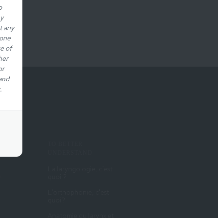
o
ny
t any
eone
e of
her
or
 and
.
TO BETTER
UNDERSTAND
La laryngologie, c’est
s
quoi ?
L'orthophonie, c'est
quoi?
Anatomie du larynx et