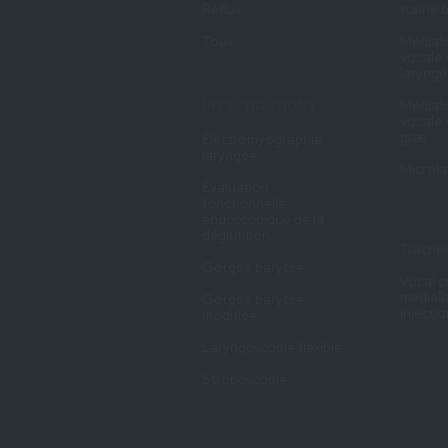
Reflux
toxine 
Toux
Médiali
vocale 
laryngé
Médiali
INVESTIGATIONS
vocale 
gras
Électromyographie
laryngée
Microla
Évaluation
Myotom
fonctionnelle
cricop
endoscopique de la
déglutition
Trache
Gorgée barytée
Vocal c
mediali
Gorgée barytée
Injecti
modifiée
Laryngoscopie flexible
Stroboscopie