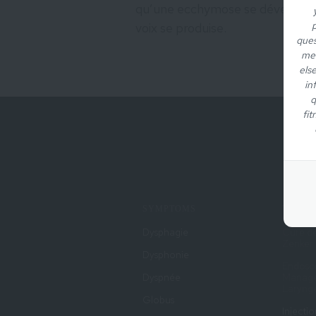
qu’une ecchymose se développe
p
voix se produise.
ques
med
els
in
q
fit
SYMPTOMS
TREAT
Dysphagie
Cure de
Zenker
Dysphonie
Endosc
Dyspnée
Manage
Larynge
Globus
Injecti