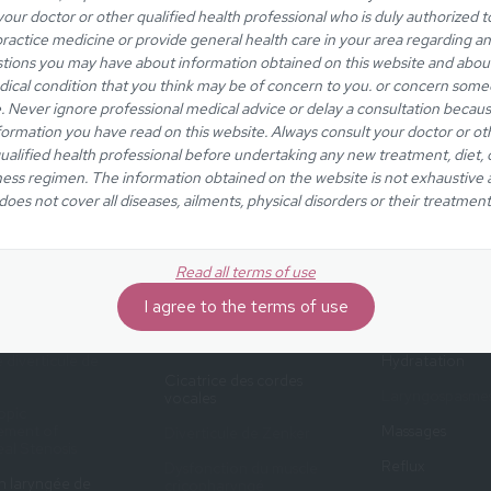
, ou qu’un changement temporaire de votre
your doctor or other qualified health professional who is duly authorized t
ractice medicine or provide general health care in your area regarding a
tions you may have about information obtained on this website and abou
ical condition that you think may be of concern to you. or concern som
e. Never ignore professional medical advice or delay a consultation becaus
formation you have read on this website. Always consult your doctor or ot
ualified health professional before undertaking any new treatment, diet, 
ness regimen. The information obtained on the website is not exhaustive
does not cover all diseases, ailments, physical disorders or their treatment
Medical content on laryngology, simply explained.
Read all terms of use
I agree to the terms of use
MENTS
MEDICAL
ADVICE
CONDITIONS
 diverticule de
Hydratation
Cicatrice des cordes
Laryngospasme
vocales
opic
ment of
Massages
Diverticule de Zenker
al Stenosis
Reflux
Dysfonction du muscle
on laryngée de
cricopharyngé