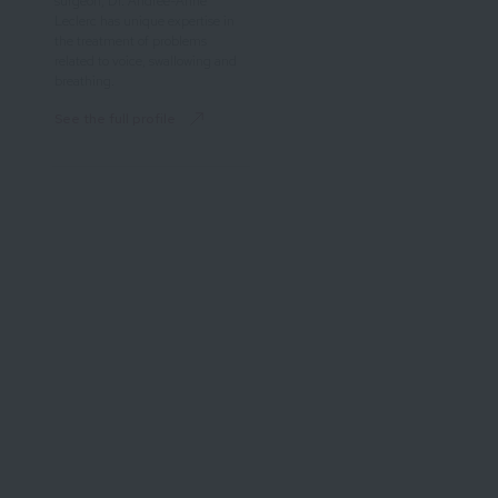
surgeon, Dr. Andrée-Anne
Leclerc has unique expertise in
the treatment of problems
related to voice, swallowing and
breathing.
See the full profile