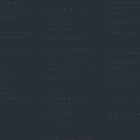
botulinique
Repos vocal co
après une chiru
Dysphonie de tension
sation de corde
larynx
musculaire
- Implant
Repos vocal co
Dysphonie
spasmodique
sation de corde
Santé vocale
- Injection de
Dystonie respiratoire
Toux
Granulome des cordes
ryngeal surgery
Soins de trach
vocales
ie
Usage professio
Hémorragie des cordes
harynée
la voix
vocales
ostomy
Utilisation d'un
Kyste sacculaire
Flow Meter
ord
Laryngite
zation -
on laryngoplasty
Laryngite ulcérative
idiopathique
CLINICAL TOO
Laryngocèle
Évaluation de la
chantée (SVHI-
Larynx irritable et toux
neurogénique
Lésions vasculaires des