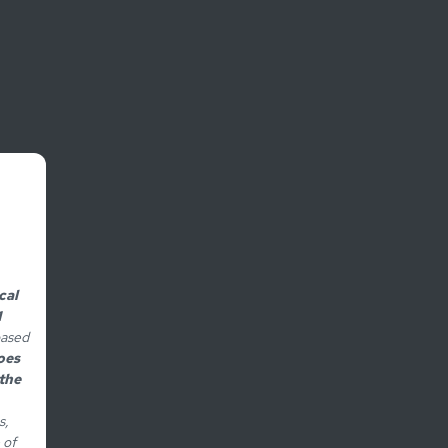
cal
1
based
oes
the
s,
 of