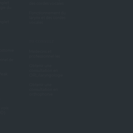
mplet
des cordes vocales
rgie du
Fonctionnement du
larynx et des cordes
mplet
vocales
TO CONSULT
éostomie
Médecins et
professionnel·les
nnel de
Obtenir une
consultation en
 Peak
ORL/laryngologie
Obtenir une
consultation en
orthophonie
L
 voix
10)