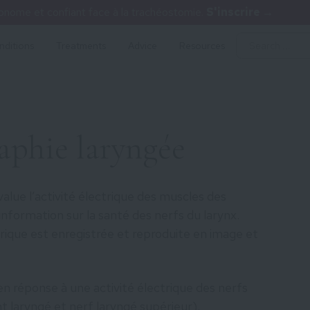
nome et confiant face à la trachéostomie.
S'inscrire →
nditions
Treatments
Advice
Resources
aphie laryngée
lue l’activité électrique des muscles des
information sur la santé des nerfs du larynx.
ctrique est enregistrée et reproduite en image et
n réponse à une activité électrique des nerfs
nt laryngé et nerf laryngé supérieur).