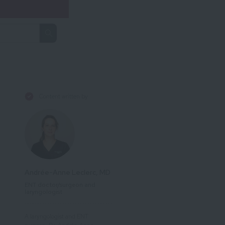
Content written by
Andrée-Anne Leclerc, MD
ENT doctor/surgeon and
laryngologist
A laryngologist and ENT