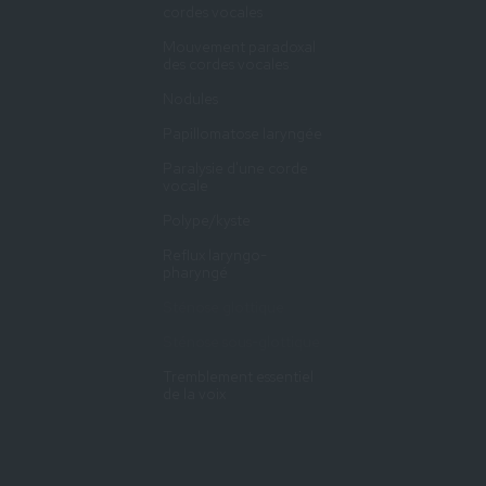
cordes vocales
Mouvement paradoxal
des cordes vocales
Nodules
Papillomatose laryngée
Paralysie d'une corde
vocale
Polype/kyste
Reflux laryngo-
pharyngé
Sténose glottique
Sténose sous-glottique
Tremblement essentiel
de la voix