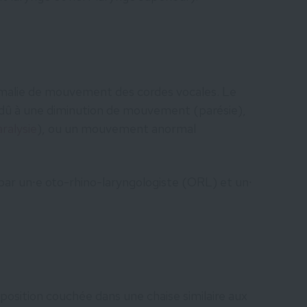
omalie de mouvement des cordes vocales. Le
û à une diminution de mouvement (parésie),
ralysie
), ou un mouvement anormal
par un⸱e oto-rhino-laryngologiste (ORL) et un⸱
position couchée dans une chaise similaire aux