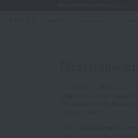
Nouvelle formation :
Devenez auto
Symptoms
Investigations
Medical Co
/
INVESTIGATIONS
Électromyogr
L’électromyographie laryngée éva
cordes vocales pour fournir de l’
Lors de l’examen, l’activité éle
sons sur un écran.
Les muscles du larynx bougent e
associés au larynx (nerf récurre