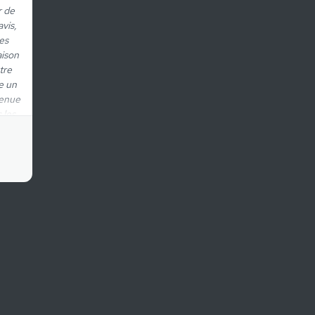
r de
avis,
es
aison
tre
e un
tenue
 les
HUM)