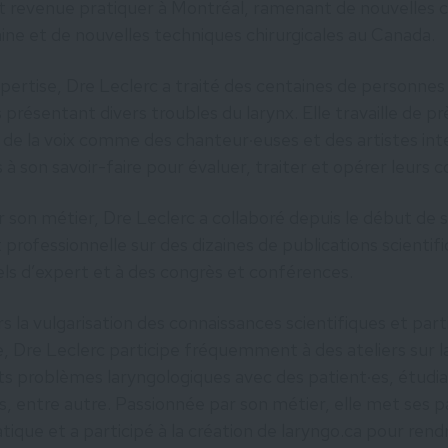
t revenue pratiquer à Montréal, ramenant de nouvelles 
ne et de nouvelles techniques chirurgicales au Canada.
pertise, Dre Leclerc a traité des centaines de personne
 présentant divers troubles du larynx. Elle travaille de p
 de la voix comme des chanteur·euses et des artistes int
 à son savoir-faire pour évaluer, traiter et opérer leurs c
 son métier, Dre Leclerc a collaboré depuis le début de s
professionnelle sur des dizaines de publications scientif
nels d’expert et à des congrès et conférences.
 la vulgarisation des connaissances scientifiques et par
e, Dre Leclerc participe fréquemment à des ateliers sur l
nts problèmes laryngologiques avec des patient·es, étudia
, entre autre. Passionnée par son métier, elle met ses p
tique et a participé à la création de laryngo.ca pour rend