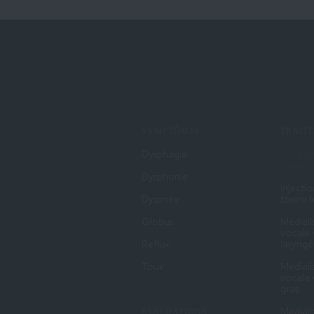
SYMPTÔMES
TRAIT
Dysphagie
Cure de
Zenker
Dysphonie
Injecti
Dyspnée
toxine 
Globus
Médiali
vocale 
Reflux
laryngé
Toux
Médiali
vocale 
gras
Médiali
ÉVALUATIONS