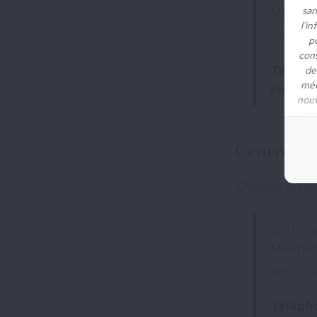
san
Montréa
l’in
Voir sur G
p
cons
Télépho
de
mé
Fax :
(5
nouv
sur
Centre Ho
Clinique exter
1051, ru
Montréa
Voir sur G
Téléph