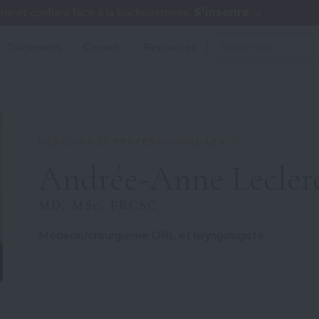
 et confiant face à la trachéostomie.
S'inscrire →
Traitements
Conseils
Ressources
/
MÉDECINS ET PROFESSIONNEL·LES
Andrée-Anne Lecler
MD, MSc, FRCSC
Médecin/chirurgienne ORL et laryngologiste