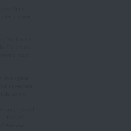
Andrée-Anne
iés à la voix,
l, Dre Leclerc
e. Elle a aussi
sidence, pour
t chirurgiens
-Unis avec une
t de la voix
n
 Rosen, d’abord
 à l’
UCSF
n
fellowship
,