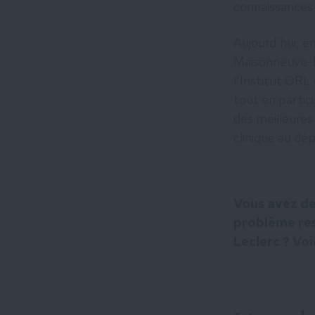
connaissances 
Aujourd’hui, e
Maisonneuve-R
l’Institut ORL 
tout en partic
des meilleures
clinique au dé
Vous avez de
problème res
Leclerc ?
Voi