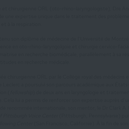
e
et chirurgienne ORL (oto-rhino-laryngologiste), Dre 
e une expertise unique dans le traitement des problèmes l
 et à la respiration.
tenu son diplôme de médecine de l’Université de Montréa
idence en oto-rhino-laryngolgoie et chirurgie cervico-facial
aitrise en recherche biomédicale, parallèlement à sa ré
ptitudes en recherche médicale.
fiée chirurgienne ORL par le Collège royal des médecins e
 Leclerc a poursuivi son parcours académique aux États
ion (
fellowship
) de deux ans en laryngologie et traitemen
e. Cela lui a permis de renforcer son expertise auprès d’u
 de renommée internationale, son mentor, le Dr Clark A.
of Pittsburgh Voice Center
(Pittsburgh, Pennsylvanie) puis
llowing Center
(San Francisco, Californie). À la fin de so