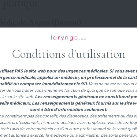
 pratique
Médicale Angus (Bureau)
e William-Tremblay
l, QC H1Y 0E2
Conditions d'utilisation
Voir sur Google Maps
ne :
(514) 807-2333
tilisez PAS le site web pour des urgences médicales. Si vous avez
14) 409-2864
rgence médicale, appelez un médecin, un professionnel de la sant
ualifié ou composez immédiatement le 911.
Vous ne devez en aucun c
ter de vous traiter vous-même en fonction de quoi que ce soit que vous 
 lu sur le site web.
Les renseignements généraux ne constituent pa
aisonneuve-Rosemont – Clinique d’ORL
eils médicaux. Les renseignements généraux fournis sur le site w
sont à titre d’information seulement.
ne d’ORL – 2e étage, bloc bleu
 ne constituent pas des conseils, des diagnostics, des traitements ou des s
icaux professionnels, ni ne sont destinés à les remplacer. Vous devez tou
tenir l’avis de votre médecin ou d’un autre professionnel de la santé qualifi
l. de l’Assomption
ment autorisé à exercer la médecine ou à administrer des soins générau