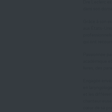
Dre Leclerc es
dans son domai
Grâce à son ex
aux États-Unis
professionnels
qui ont recours
Passionnée par
académique et 
livres, des pa
Engagée envers
en laryngologi
et les différe
chanteur·euses
cœur de sa pra