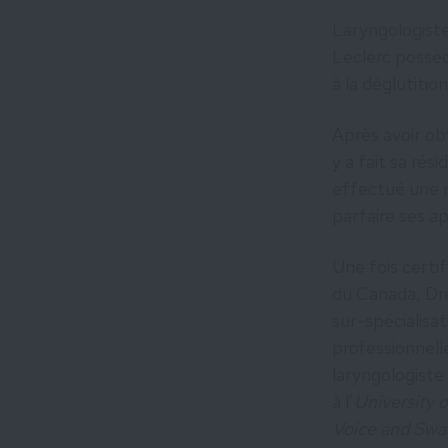
Laryngologist
Leclerc possèd
à la déglutition
Après avoir ob
y a fait sa rés
effectué une m
parfaire ses a
Une fois certi
du Canada, Dre
sur-spécialisat
professionnell
laryngologiste
à l’
University 
Voice and Swa