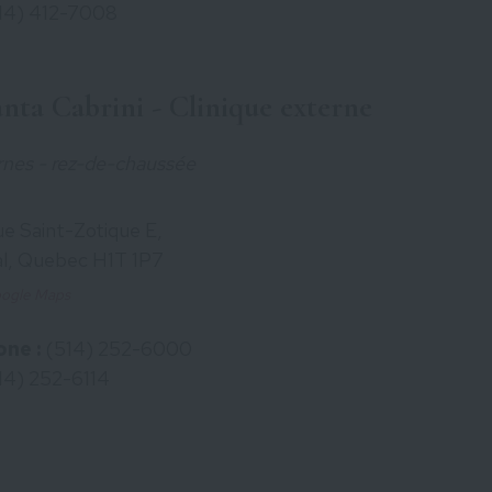
14) 412-7008
nta Cabrini - Clinique externe
rnes - rez-de-chaussée
e Saint-Zotique E,
l, Quebec H1T 1P7
oogle Maps
ne :
(514) 252-6000
14) 252-6114