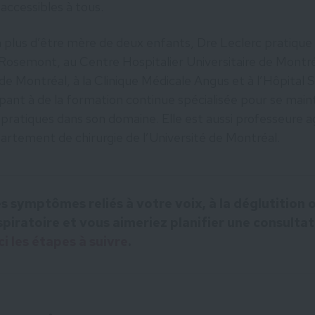
accessibles à tous.
n plus d’être mère de deux enfants, Dre Leclerc pratique 
osemont, au Centre Hospitalier Universitaire de Montr
de Montréal, à la Clinique Médicale Angus et à l’Hôpital 
ipant à de la formation continue spécialisée pour se maint
 pratiques dans son domaine. Elle est aussi professeure 
partement de chirurgie de l’Université de Montréal.
s symptômes reliés à votre voix, à la déglutition 
piratoire et vous aimeriez planifier une consulta
ci les étapes à suivre
.