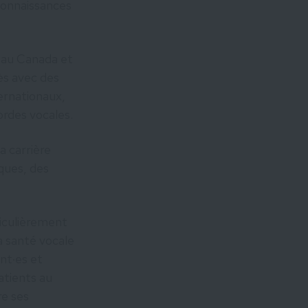
connaissances
s au Canada et
rès avec des
ernationaux,
ordes vocales.
a carrière
iques, des
ticulièrement
a santé vocale
nt·es et
atients au
re ses