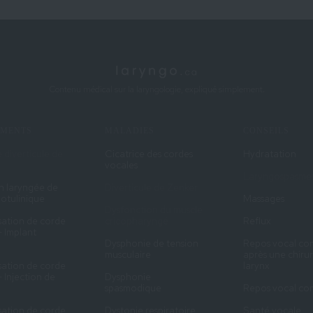
Contenu médical sur la laryngologie, expliqué simplement.
EMENTS
MALADIES
CONSEILS
 diverticule de
Cicatrice des cordes
Hydratation
vocales
Laryngospasme
on laryngée de
Diverticule de Zenker
botulinique
Massages
Dysfonction du muscle
sation de corde
cricopharyngé
Reflux
- Implant
Dysphonie de tension
Repos vocal co
musculaire
après une chiru
sation de corde
larynx
- Injection de
Dysphonie
spasmodique
Repos vocal co
sation de corde
Dystonie respiratoire
Santé vocale