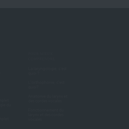
POUR MIEUX
COMPRENDRE
La laryngologie, c’est
s
quoi ?
L'orthophonie, c'est
quoi?
Anatomie du larynx et
mplet
des cordes vocales
rgie du
Fonctionnement du
larynx et des cordes
mplet
vocales