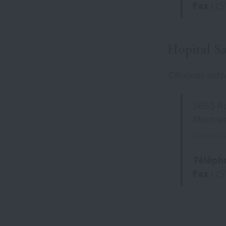
Fax :
(5
Hopital Sa
Cliniques exte
5655 Ru
Montrea
Voir sur G
Télépho
Fax :
(5