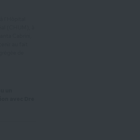
à l’Hôpital
éal (CHUM), à
Santa Cabrini,
enir au fait
agrégée de
ou un
tion avec Dre