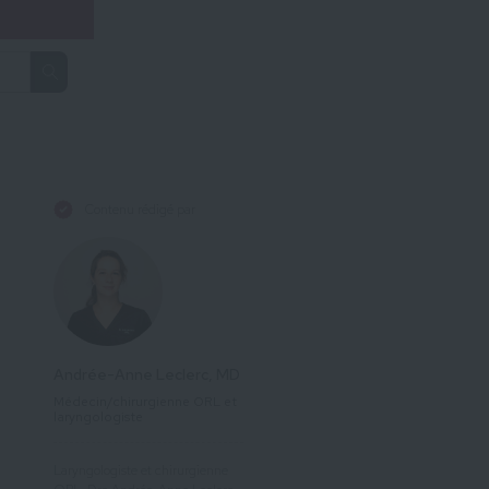
Contenu rédigé par
Andrée-Anne Leclerc, MD
Médecin/chirurgienne ORL et
laryngologiste
Laryngologiste et chirurgienne