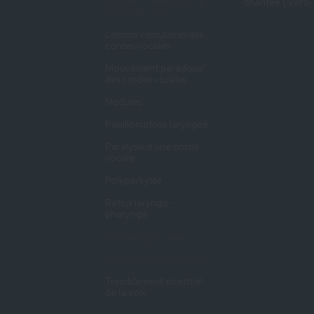
Larynx irritable et toux
chantée (SVHI-
neurogénique
Lésions vasculaires des
cordes vocales
Mouvement paradoxal
des cordes vocales
Nodules
Papillomatose laryngée
Paralysie d'une corde
vocale
Polype/kyste
Reflux laryngo-
pharyngé
Sténose glottique
Sténose sous-glottique
Tremblement essentiel
de la voix