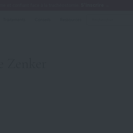
 et confiant face à la trachéostomie.
S'inscrire →
Traitements
Conseils
Ressources
e Zenker