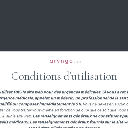
Conditions d'utilisation
Contenu médical sur la laryngologie, expliqué simplement.
tilisez PAS le site web pour des urgences médicales. Si vous avez
rgence médicale, appelez un médecin, un professionnel de la sant
ualifié ou composez immédiatement le 911.
Vous ne devez en aucun c
EMENTS
MALADIES
CONSEILS
ter de vous traiter vous-même en fonction de quoi que ce soit que vous 
 diverticule de
Cicatrice des cordes
Hydratation
 lu sur le site web.
Les renseignements généraux ne constituent pa
vocales
eils médicaux. Les renseignements généraux fournis sur le site w
Laryngospasme