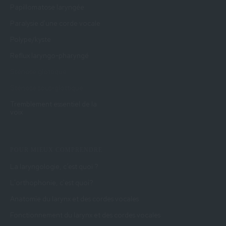
Papillomatose laryngée
Paralysie d'une corde vocale
Polype/kyste
Reflux laryngo-pharyngé
Sténose glottique
Sténose sous-glottique
Tremblement essentiel de la
voix
POUR MIEUX COMPRENDRE
La laryngologie, c’est quoi ?
L'orthophonie, c'est quoi?
Anatomie du larynx et des cordes vocales
Fonctionnement du larynx et des cordes vocales