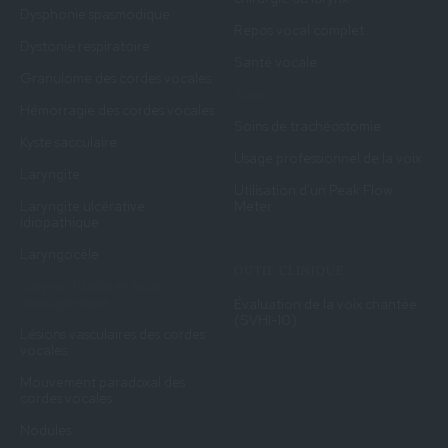
Dysphonie spasmodique
Repos vocal complet
Dystonie respiratoire
Santé vocale
Granulome des cordes vocales
Toux
Hémorragie des cordes vocales
Soins de trachéostomie
Kyste sacculaire
Usage professionnel de la voix
Laryngite
Utilisation d'un Peak Flow
Laryngite ulcérative
Meter
idiopathique
Laryngocèle
OUTIL CLINIQUE
Larynx irritable et toux
neurogénique
Évaluation de la voix chantée
(SVHI-10)
Lésions vasculaires des cordes
vocales
Mouvement paradoxal des
cordes vocales
Nodules