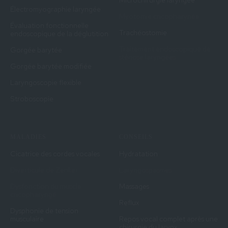
Microchirurgie laryngée
Électromyographie laryngée
Myotomie cricopharynée
Évaluation fonctionnelle
Trachéostomie
endoscopique de la déglutition
Traitement endoscopique de
Gorgée barytée
sténose laryngées
Gorgée barytée modifiée
Laryngoscopie flexible
Stroboscopie
MALADIES
CONSEILS
Cicatrice des cordes vocales
Hydratation
Diverticule de Zenker
Laryngospasmes
Dysfonction du muscle
Massages
cricopharyngé
Reflux
Dysphonie de tension
musculaire
Repos vocal complet après une
chirurgie du larynx